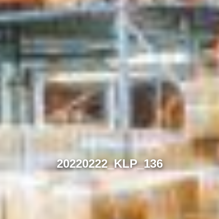
20220222_KLP_136