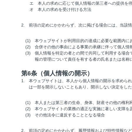
エ
本人の求めに応じて個人情報の第三者への提供を
オ
本人の求めを受け付ける方法
2.
前項の定めにかかわらず、次に掲げる場合には、当該情
(1)
本ウェブサイトが利用目的の達成に必要な範囲内に
(2)
合併その他の事由による事業の承継に伴って個人情
(3)
個人情報を特定の者との間で共同して利用する場合
報の管理について責任を有する者の氏名または名称
第6条（個人情報の開示）
1.
本ウェブサイトは、本人から個人情報の開示を求められ
は一部を開示しないこともあり、開示しない決定をした
(1)
本人または第三者の生命、身体、財産その他の権利
(2)
本ウェブサイトの業務の適正な実施に著しい支障を
(3)
その他法令に違反することとなる場合
2.
前項の定めにかかわらず、履歴情報および特性情報など