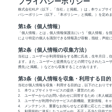
プライバシーポリシー
株式会社KLP（以下，「当社」と掲載。）は，本ウェブサ
バシーポリシー（以下，「本ポリシー」と掲載。）を定め
第1条（個人情報）
「個人情報」とは，個人情報保護法にいう「個人情報」を
により特定の個人を識別できる情報及び容貌，指紋，声紋
第2条（個人情報の収集方法）
当社は，ユーザーが利用登録をする際に氏名，生年月日，
ます。また，ユーザーと提携先などとの間でなされたユーザ
携先｣と掲載。）などから収集することがあります。
第3条（個人情報を収集・利用する目的
当社が個人情報を収集・利用する目的は，以下のとおりで
1.
本ウェブサイトサービスの提供・運営のため
2.
ユーザーからのお問い合わせに回答するため（本人確認
3.
ユーザーが利用中のサービスの新機能、更新情報、キャ
4.
メンテナンス、重要なお知らせなど必要に応じたご連絡
5.
利用規約に違反したユーザーや、不正・不当な目的でサ