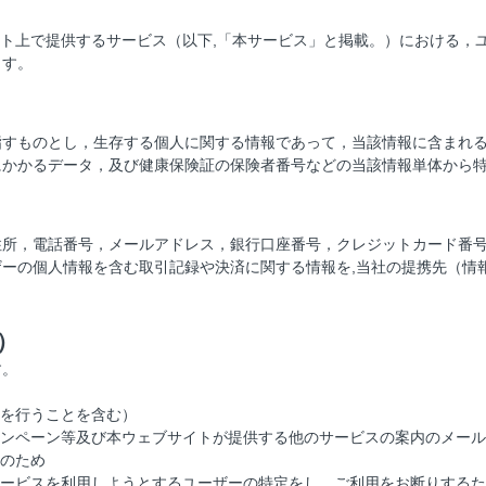
イト上で提供するサービス（以下,「本サービス」と掲載。）における，
ます。
指すものとし，生存する個人に関する情報であって，当該情報に含まれ
にかかるデータ，及び健康保険証の保険者番号などの当該情報単体から
住所，電話番号，メールアドレス，銀行口座番号，クレジットカード番
ーの個人情報を含む取引記録や決済に関する情報を,当社の提携先（情
）
す。
を行うことを含む）
ンペーン等及び本ウェブサイトが提供する他のサービスの案内のメール
のため
ービスを利用しようとするユーザーの特定をし、ご利用をお断りするた