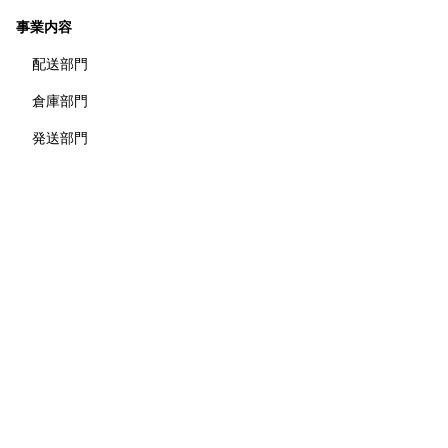
事業内容
配送部門
倉庫部門
発送部門
印刷・企画部門＆web制作部門
冷凍餃子部門
会社概要
代表インタビュー
社員インタビュー
採用情報
募集要項
採用エントリーフォーム